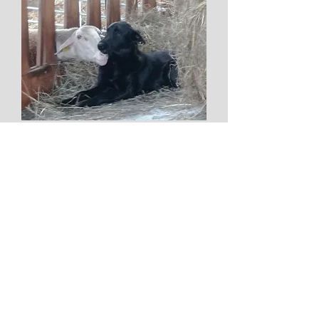
Nos parcours
Qui sommes nous
Les Bergers du Cap est composée de
deux passionnés, chacun apportant
son expertise pour garantir la qualité et
la diversité de nos produits.