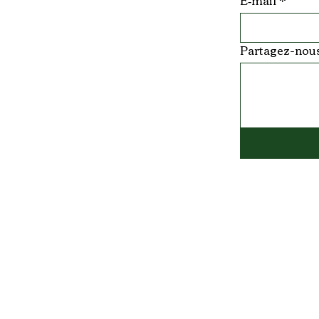
E‑mail
*
Partagez-nous