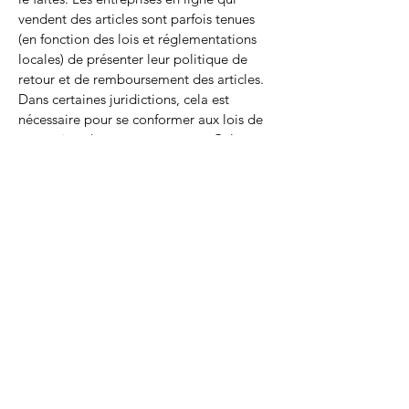
vendent des articles sont parfois tenues
(en fonction des lois et réglementations
locales) de présenter leur politique de
retour et de remboursement des articles.
Dans certaines juridictions, cela est
nécessaire pour se conformer aux lois de
protection des consommateurs. Cela peut
également vous aider à éviter les
réclamations juridiques de clients qui ne
sont pas satisfaits des articles qu'ils ont
achetés.
Ce qu'il faut inclure dans la
politique de remboursement
D'une manière générale, une politique de
remboursement aborde souvent ces types
de questions : le délai pour demander un
remboursement ; le remboursement sera-
t-il total ou partiel ; dans quelles